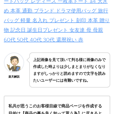
ートバッグ レディース 一枚革トート a4 大き
め 本革 通勤 ブランド ドラマ使用バッグ 旅行
バッグ 軽量 名入れ プレゼント 刻印 本革 贈り
物 記念日 誕生日プレゼント 女友達 母 母親
60代 50代 40代 30代 還暦祝い 赤
上記画像を見て頂いて判る様に画像のみで
作成した時よりは少しまとまりがなくなり
ますがしっかりと読めますので文字を読み
楽天解説
たいユーザーには有難いですね。
私共が思うこのお客様目線で商品ページを作成する
目的は
【商品の事を良く知って貰う為】
に尽きると