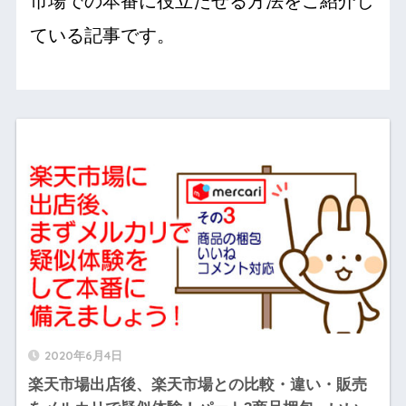
市場での本番に役立たせる方法をご紹介し
ている記事です。
2020年6月4日
楽天市場出店後、楽天市場との比較・違い・販売