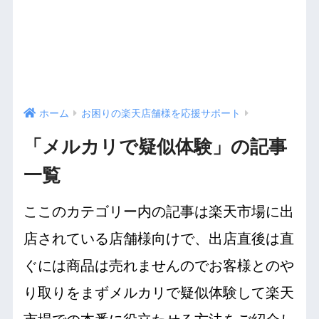
ホーム
お困りの楽天店舗様を応援サポート
「メルカリで疑似体験」の記事
一覧
ここのカテゴリー内の記事は楽天市場に出
店されている店舗様向けで、出店直後は直
ぐには商品は売れませんのでお客様とのや
り取りをまずメルカリで疑似体験して楽天