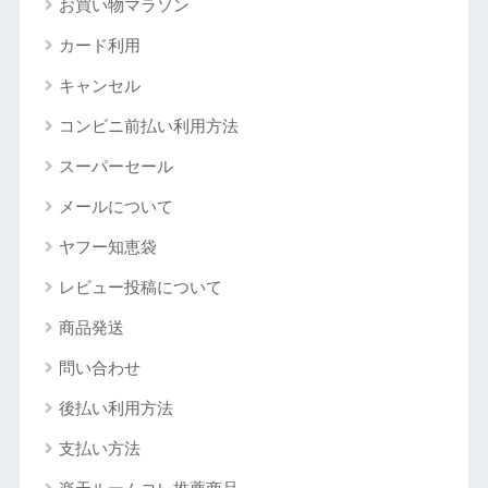
お買い物マラソン
カード利用
キャンセル
コンビニ前払い利用方法
スーパーセール
メールについて
ヤフー知恵袋
レビュー投稿について
商品発送
問い合わせ
後払い利用方法
支払い方法