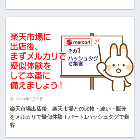
2020年5月31日
楽天市場出店後、楽天市場との比較・違い・販売
をメルカリで疑似体験！パート1ハッシュタグで集
客