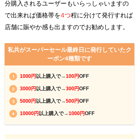
分購入されるユーザーもいらっしゃいますの
で出来れば価格帯を
4つ
程に分けて発行すれば
店舗に賑やか感も出ますのでお勧めします。
私共がスーパーセール最終日に発行していたク
ーポン4種類です
1000円
以上購入で→
100円
OFF
3000円
以上購入で→
300円
OFF
5000円
以上購入で→
500円
OFF
10000円
以上購入で→
1000円
OFF